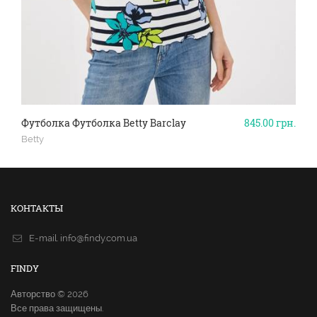
Футболка Футболка Betty Barclay
845.00
грн.
Betty
КОНТАКТЫ
E-mail.
info@findy.com.ua
FINDY
Авторство © 2026
Все права защищены.