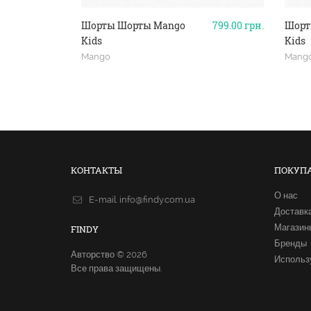
Шорты Шорты Mango
799.00
грн.
Шорт
Kids
Kids
Mango
Mang
КОНТАКТЫ
ПОКУП
О нас
E-mail.
info@findy.com.ua
Доставк
Магазин
FINDY
Бренды
Авторство © 2026
Использ
Все права защищены.