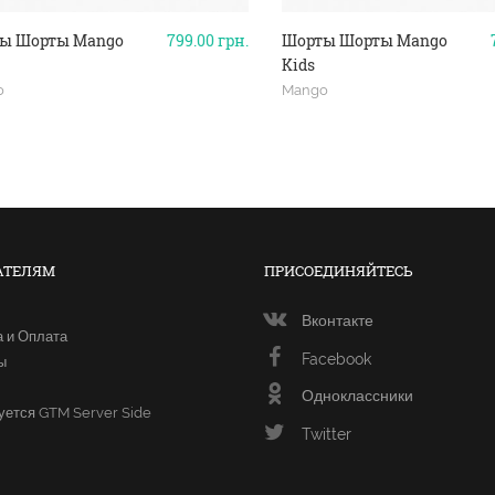
ы Шорты Mango
799.00
грн.
Шорты Шорты Mango
Kids
o
Mango
АТЕЛЯМ
ПРИСОЕДИНЯЙТЕСЬ
Вконтакте
а и Оплата
Facebook
ы
Одноклассники
уется GTM Server Side
Twitter