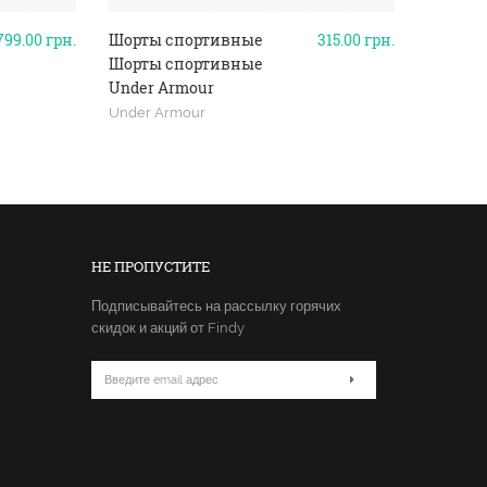
799.00
грн.
Шорты спортивные
315.00
грн.
Шорты 
Шорты спортивные
Шорты 
Under Armour
Under 
Under Armour
Under A
НЕ ПРОПУСТИТЕ
Подписывайтесь на рассылку горячих
скидок и акций от Findy
Email
адрес