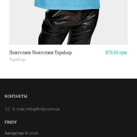
Лонгслив Лонгслив Topshop
875.00
грн.
Topshop
КОНТАКТЫ
E-mail.
info@findy.com.ua
FINDY
Авторство © 2026