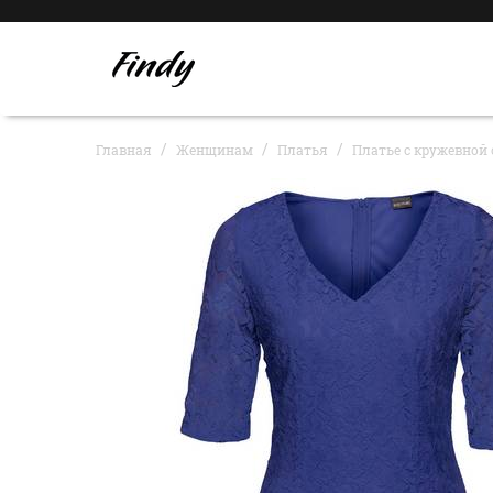
Главная
Женщинам
Платья
Платье с кружевной