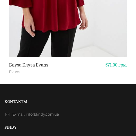
Блуза Блуза Evans
571.00
грн.
Evans
КОНТАКТЫ
E-mail.
info@findy.com.ua
FINDY