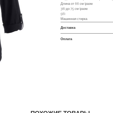
Длина от 66 см (разм.
38) до 75 см (разм.
56).
Машинная стирка.
Доставка
Оплата