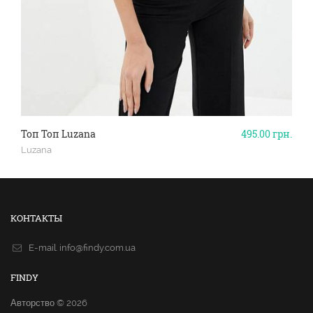
Топ Топ Luzana
495.00
грн.
Luzana
КОНТАКТЫ
E-mail.
info@findy.com.ua
FINDY
Авторство © 2026