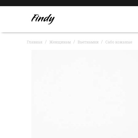
Главная
Женщинам
Вьетнамки
Сабо кожаные