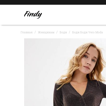
Главная
Женщинам
Боди
Боди Боди Vero Moda