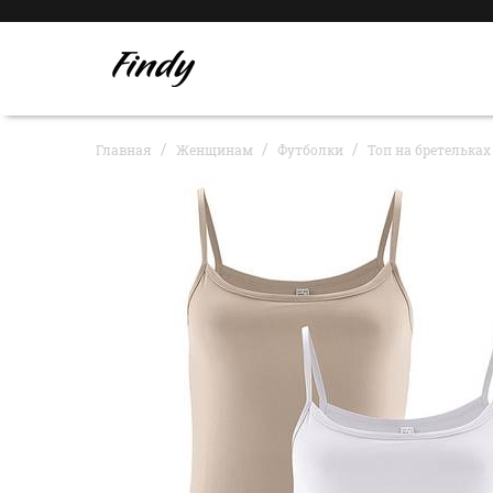
Главная
Женщинам
Футболки
Топ на бретельках 