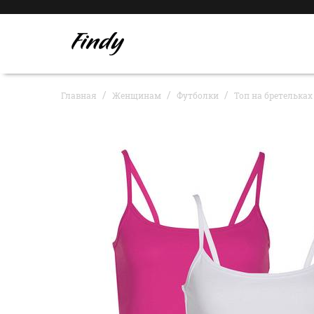
Главная
Женщинам
Футболки
Топ на бретельках 