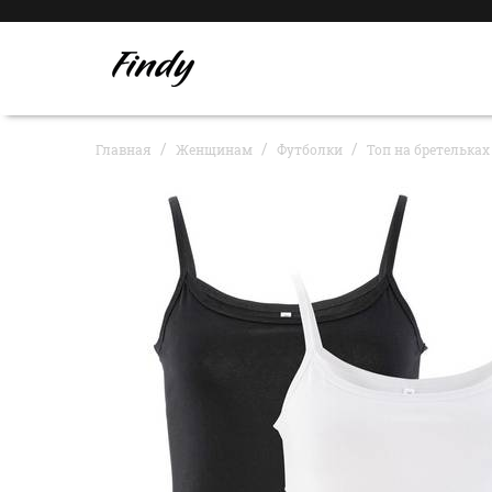
Главная
Женщинам
Футболки
Топ на бретельках 