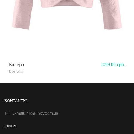
Болеро
1099.00
грн.
Bonprix
КОНТАКТЫ
E-mail.
info@findy.com.ua
FINDY