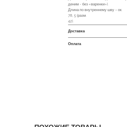
деним - без «варенки»).
Длина по внутреннему шву – ок.
78, 5 (разм.
42).
Доставка
Оплата