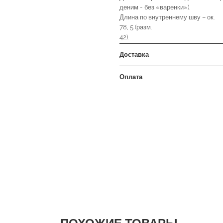
деним - без «варенки»).
Длина по внутреннему шву – ок.
78, 5 (разм.
42).
Доставка
Оплата