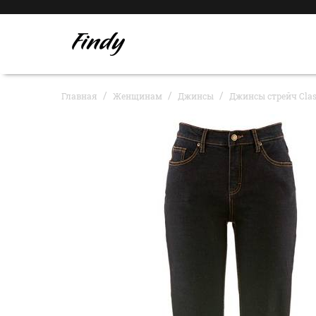
Главная
Женщинам
Джинсы
Джинсы стрейч Clas