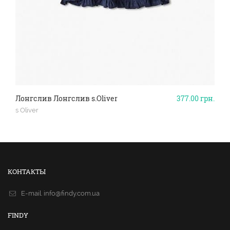
Лонгслив Лонгслив s.Oliver
377.00
грн.
s Oliver
КОНТАКТЫ
E-mail.
info@findy.com.ua
FINDY