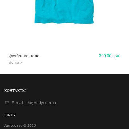
Футболка поло
399.00
грн.
Bonprix
КОНТАКТЫ
E-mail.
info@findy.com.ua
FINDY
Авторство © 2026