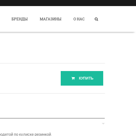
БРЕНДЫ
МАГАЗИНЫ
О НАС
КУПИТЬ
родетой по кулиске резинкой.