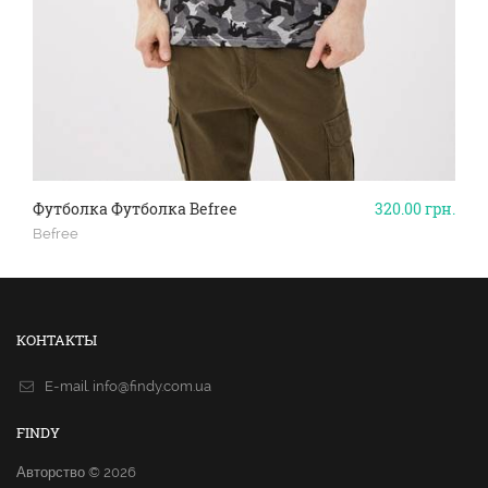
Футболка Футболка Befree
320.00
грн.
Befree
КОНТАКТЫ
E-mail.
info@findy.com.ua
FINDY
Авторство © 2026