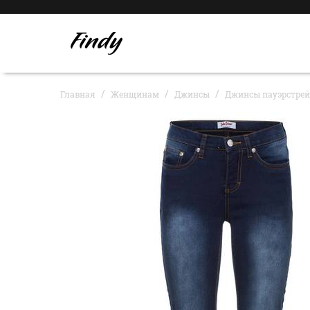
Главная
Женщинам
Джинсы
Джинсы пауэрстрей