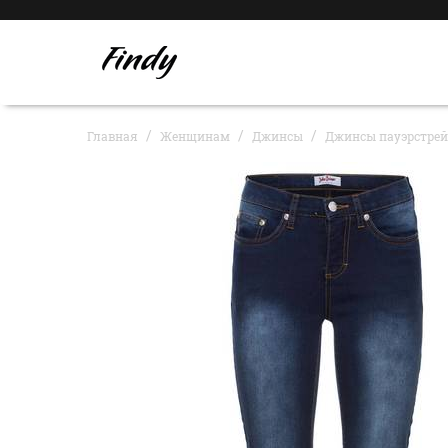
Главная
Женщинам
Джинсы
Джинсы пауэрстрей