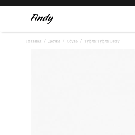
Главная
Детям
Обувь
Туфли Туфли Betsy