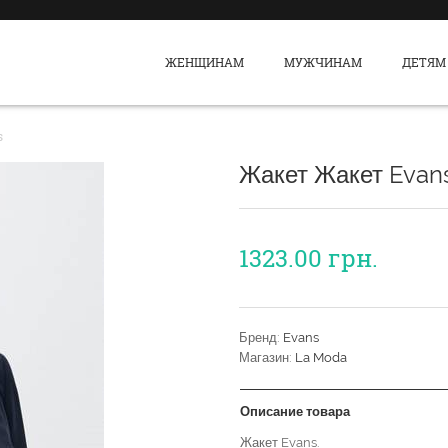
ЖЕНЩИНАМ
МУЖЧИНАМ
ДЕТЯМ
s
Жакет Жакет Evan
1323.00
грн.
Бренд:
Evans
Магазин:
La Moda
Описание товара
Жакет Evans.