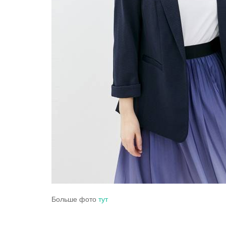
Больше фото
тут