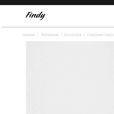
Главная
Женщинам
Босоножки
Сандалии Сандал