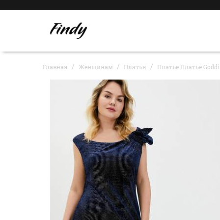
Главная
Женщинам
Платья
Платье Платье Goddiv