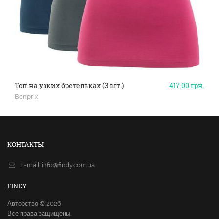
Топ на узких бретельках (3 шт.)
417.00
грн.
Bonprix
КОНТАКТЫ
E-mail.
info@findy.com.ua
FINDY
Авторство © 2026
Все права защищены.