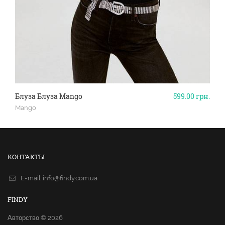
Блуза Блуза Mango
599.00
грн.
Mango
КОНТАКТЫ
E-mail.
info@findy.com.ua
FINDY
Авторство © 2026