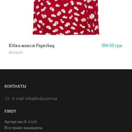
Юбка макси Paperbag
599.00
грн.
Bonprix
КОНТАКТЫ
E-mail.
info@findy.com.ua
FINDY
Авторство © 2026
Все права защищены.