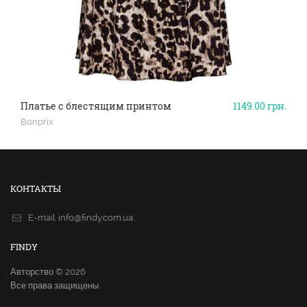
Платье с блестящим принтом
1149.00
грн.
Bonprix
КОНТАКТЫ
E-mail.
info@findy.com.ua
FINDY
Авторство © 2026
Все права защищены.