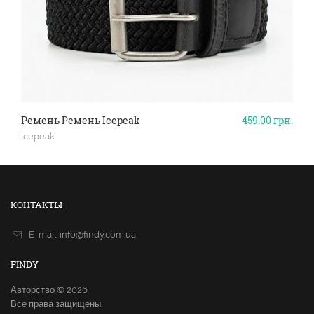
Ремень Ремень Icepeak
459.00
грн.
Icepeak
КОНТАКТЫ
E-mail.
info@findy.com.ua
FINDY
Авторство © 2026
Все права защищены.