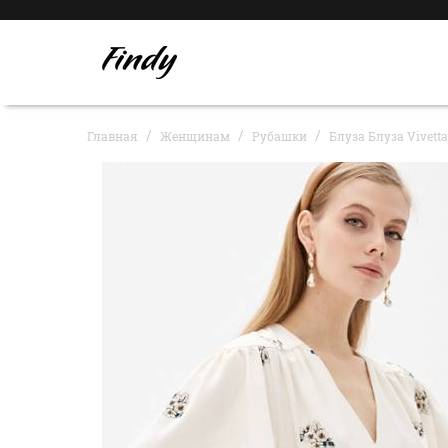
Главная
Женщинам
Рубашки
Блуза Блуза Vivetta