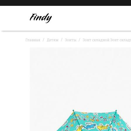
Главная
Детям
Зонты
Зонт складной Зонт склад