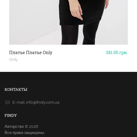
Платье Платье Only
381.00
грн.
Only
КОНТАКТЫ
E-mail.
info@findy.com.ua
FINDY
Авторство © 2026
Все права защищены.