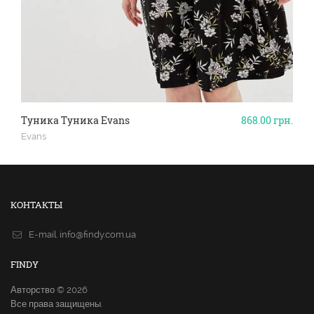
Туника Туника Evans
868.00
грн.
Evans
КОНТАКТЫ
E-mail.
info@findy.com.ua
FINDY
Авторство © 2026
Все права защищены.