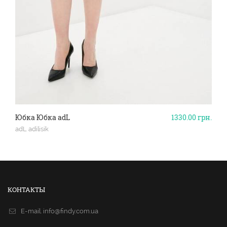
Юбка Юбка adL
1330.00
грн.
adL adilisik
КОНТАКТЫ
E-mail.
info@findy.com.ua