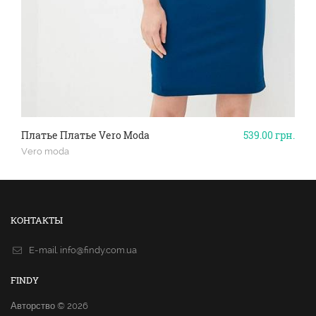
Платье Платье Vero Moda
539.00
грн.
Vero moda
КОНТАКТЫ
E-mail.
info@findy.com.ua
FINDY
Авторство © 2026