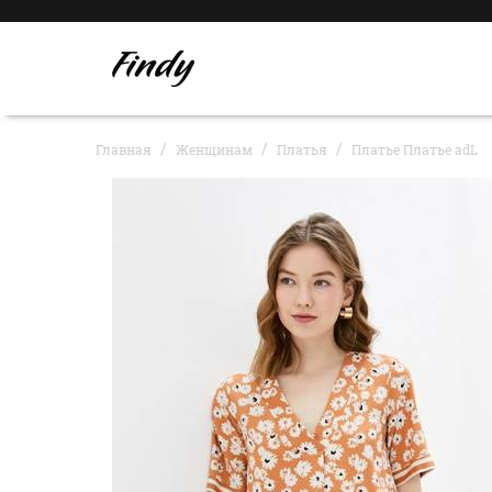
Главная
Женщинам
Платья
Платье Платье adL