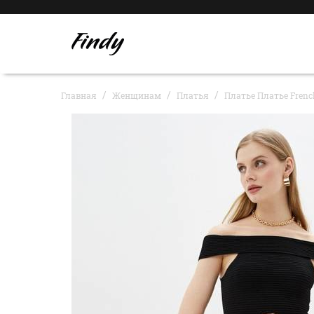
Главная
Женщинам
Платья
Платье Платье Frenc