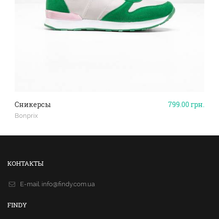
Сникерсы
799.00
грн.
Bonprix
КОНТАКТЫ
E-mail.
info@findy.com.ua
FINDY