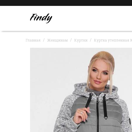
Главная
Женщинам
Куртки
Куртка утепленная К