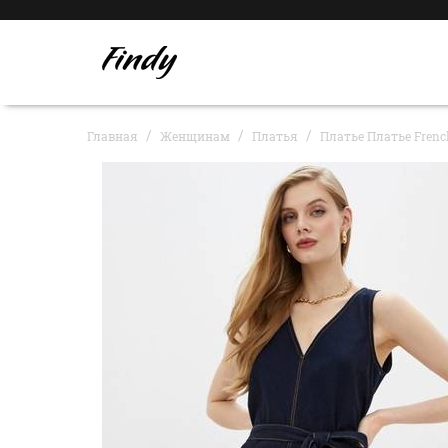
Главная
Женщинам
Платья
Платье Платье Frenc