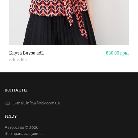
Блуза Блуза adL
830.00
грн.
adL adilisik
КОНТАКТЫ
E-mail.
info@findy.com.ua
FINDY
Авторство © 2026
Все права защищены.