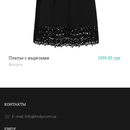
Платье с вырезами
1099.00
грн.
Bonprix
КОНТАКТЫ
E-mail.
info@findy.com.ua
FINDY