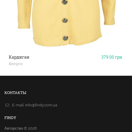
Кардиган
379.00
грн.
Bonprix
КОНТАКТЫ
E-mail.
info@findy.com.ua
FINDY
Авторство © 2026