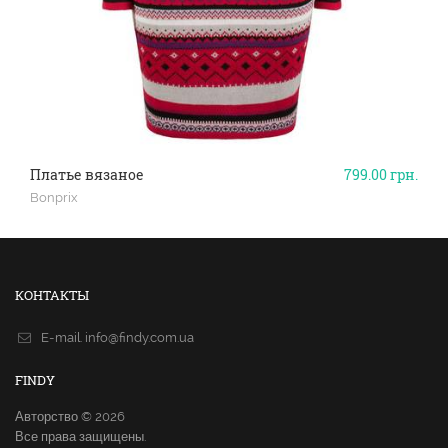
Платье вязаное
799.00
грн.
Bonprix
КОНТАКТЫ
E-mail.
info@findy.com.ua
FINDY
Авторство © 2026
Все права защищены.