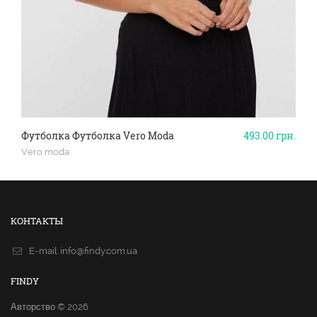
Футболка Футболка Vero Moda
493.00
грн.
Vero moda
КОНТАКТЫ
E-mail.
info@findy.com.ua
FINDY
Авторство © 2026