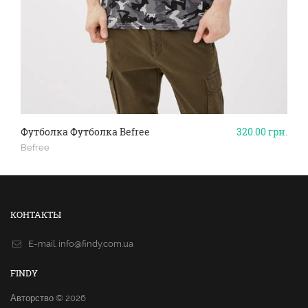
Футболка Футболка Befree
320.00
грн.
Befree
КОНТАКТЫ
E-mail.
info@findy.com.ua
FINDY
Авторство © 2026