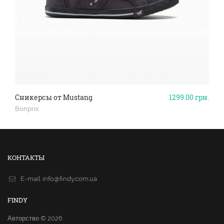
Сникерсы от Mustang
1299.00
грн.
Bonprix
КОНТАКТЫ
E-mail.
info@findy.com.ua
FINDY
Авторство © 2026