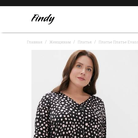
Главная
Женщинам
Платья
Платье Платье Evan